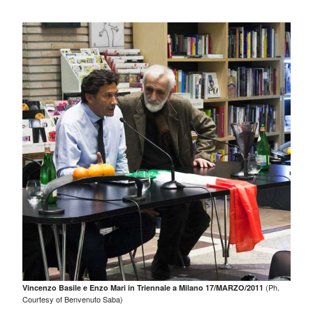
(Ph.
Vincenzo Basile e Enzo Mari in Triennale a Milano 17/MARZO/2011
Courtesy of Benvenuto Saba)